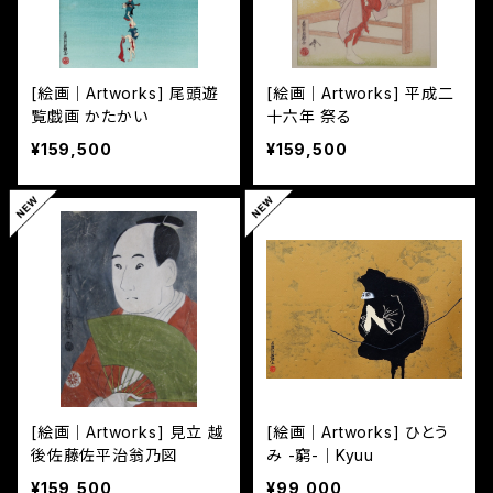
[絵画｜Artworks] 尾頭遊
[絵画｜Artworks] 平成二
覧戯画 かたかい
十六年 祭る
¥159,500
¥159,500
[絵画｜Artworks] 見立 越
[絵画｜Artworks] ひとう
後佐藤佐平治翁乃図
み -窮-｜Kyuu
¥159,500
¥99,000