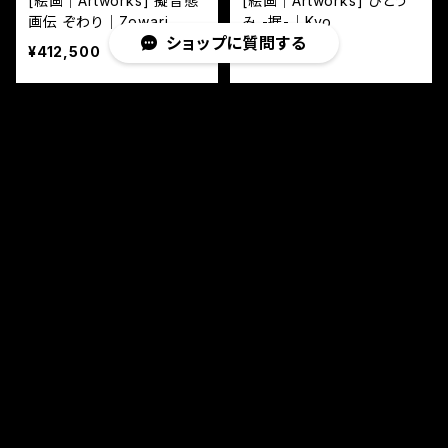
[絵画｜Artworks] 擬音態
[絵画｜Artworks] ひとう
画伝 ぞわり｜Zowari
み -据-｜Kyo
ショップに質問する
¥412,500
¥412,500
キーワードから探す
[絵画｜Artworks] 擬音態
[絵画｜Artworks] 擬音態
カテゴリから探す
画伝 いんぞ｜Inzo
画伝 ひさひさ｜Hisahisa
¥412,500
¥61,600
Home
絵画(Artworks)
絵画(Artworks)