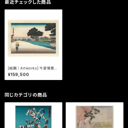
最近チェックした商品
[絵画｜Artworks] 今昔懐景う
しろすがた -水無月-
¥159,500
同じカテゴリの商品