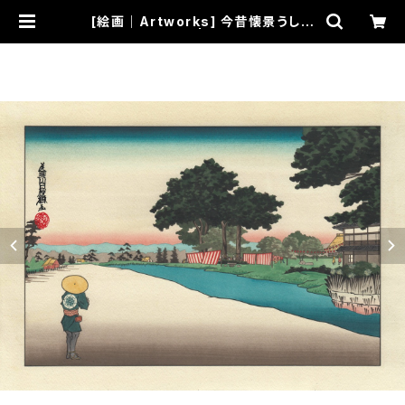
[絵画｜Artworks] 今昔懐景うしろ
すがた -水無月- | 画家 絵師 OZ-尾
頭-山口佳祐 Official SHOP