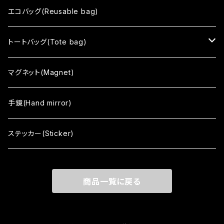
no mean
エコバッグ(Reusable bag)
まちむすめ
トートバッグ(Tote bag)
tone
black
マグネット(Magnet)
color
white
手鏡(Hand mirror)
vino
まちむすめ
ステッカー(Sticker)
Japanism
tone
商品一覧に戻る