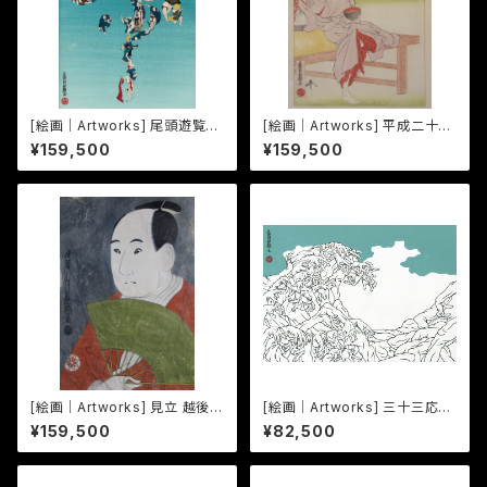
[絵画｜Artworks] 尾頭遊覧戯
[絵画｜Artworks] 平成二十六
画 かたかい
年 祭る
¥159,500
¥159,500
[絵画｜Artworks] 見立 越後佐
[絵画｜Artworks] 三十三応現
藤佐平治翁乃図
身波図 -明日への精神- 11
¥159,500
¥82,500