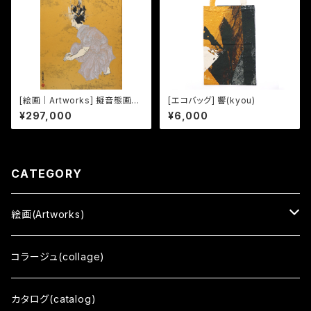
[絵画｜Artworks] 擬音態画伝
[エコバッグ] 響(kyou)
ゆたゆた｜Yutayuta
¥297,000
¥6,000
CATEGORY
絵画(Artworks)
三十三応現身波図 -明日への精神-
コラージュ(collage)
擬音態画伝
カタログ(catalog)