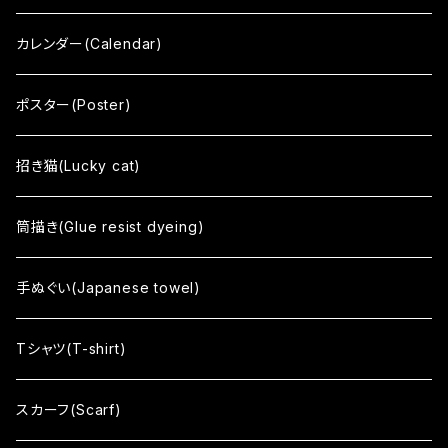
ひとうみ
カレンダー(Calendar)
いはれてみれば
ポスター(Poster)
響 - reverberation -
招き猫(Lucky cat)
間 - HAZAMA -
筒描き(Glue resist dyeing)
circle
手ぬぐい(Japanese towel)
Soso
Tシャツ(T-shirt)
Sharekoube
スカーフ(Scarf)