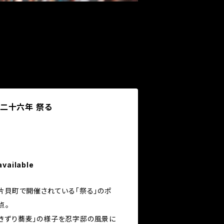
平成二十六年 祭る
available
片貝町で開催されている「祭る」のポ
点。
きずり蕎麦」の様子を忍字邸の風景に