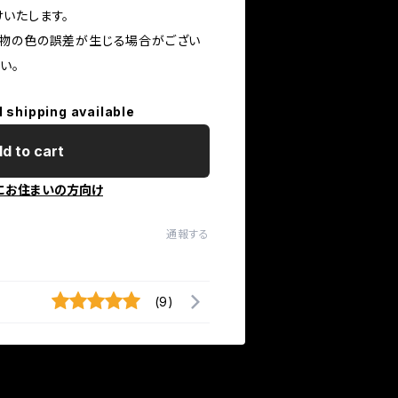
いたします。
物の色の誤差が生じる場合がござい
い。
l shipping available
d to cart
にお住まいの方向け
通報する
(9)