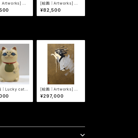
Artworks] 三
[絵画｜Artworks] 三
現身波図 -明日
十三応現身波図 -明日
,500
¥82,500
神- 12
への精神- 16
｜Lucky cat]
[絵画｜Artworks] 擬
うねこま -33-
音態画伝 しくほく｜Shi
,000
¥297,000
kuhoku