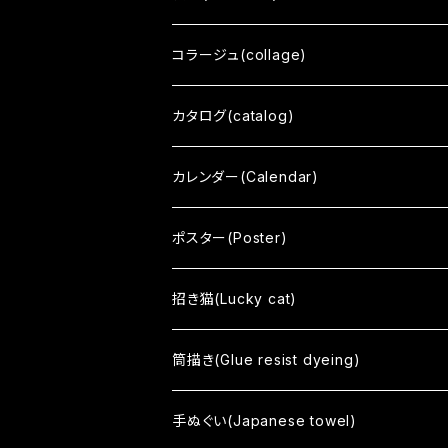
三十三応現身波図 -明日への精神-
コラージュ(collage)
擬音態画伝
カタログ(catalog)
ひとうみ
カレンダー(Calendar)
いはれてみれば
ポスター(Poster)
響 - reverberation -
招き猫(Lucky cat)
間 - HAZAMA -
筒描き(Glue resist dyeing)
circle
手ぬぐい(Japanese towel)