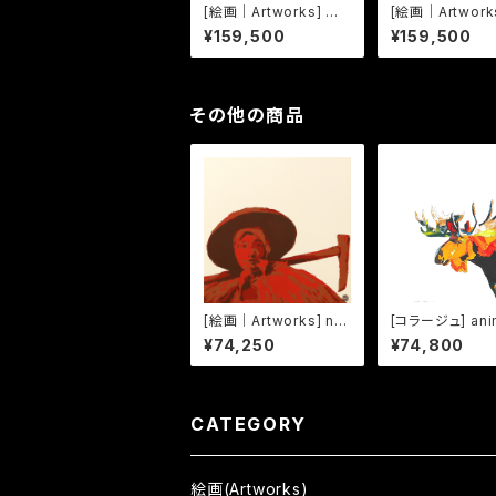
[絵画｜Artworks] 今
[絵画｜Artworks
昔懐景うしろすがた -水
頭遊覧戯画 かた
¥159,500
¥159,500
無月-
その他の商品
[絵画｜Artworks] no
[コラージュ] ani
mean -03-
| ヘラジカ
¥74,250
¥74,800
CATEGORY
絵画(Artworks)