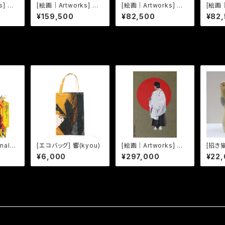
] 尾
[絵画｜Artworks] 見
[絵画｜Artworks] 三
[絵画｜
かい
立 越後佐藤佐平治翁乃
十三応現身波図 -明日
十三応
¥159,500
¥82,500
¥82
図
への精神- 11
への精
malor
[エコバッグ] 響(kyou)
[絵画｜Artworks] 擬
[招き猫
音態画伝 きか｜Kika
ねうね
¥6,000
¥297,000
¥22