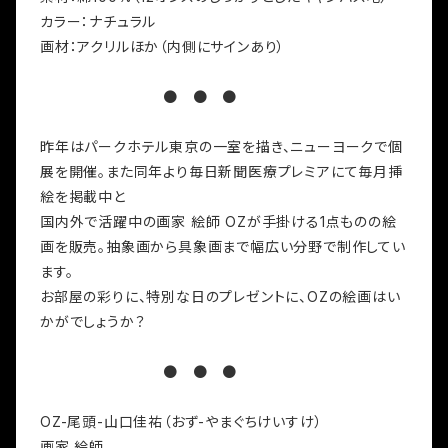
カラー：ナチュラル
画材：アクリルほか（内側にサインあり）
● ● ●
昨年はパークホテル東京の一室を描き、ニューヨークで個
展を開催。また同年より毎日新聞医療プレミアにて毎月挿
絵を掲載中と
国内外で活躍中の画家 絵師 OZが手掛ける1点ものの絵
画を販売。抽象画から具象画まで幅広い分野で制作してい
ます。
お部屋の彩りに、特別な日のプレゼントに、OZの絵画はい
かがでしょうか？
● ● ●
OZ-尾頭-山口佳祐（おず-やまぐちけいすけ）
画家 絵師