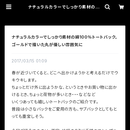
ナチュラルカラーでしっかり素材の綿1
00％トートバック。ゴールドで描いた
丸が優しい雰囲気に | 画家 絵師 OZ
-尾頭-山口佳祐 Official SHOP
ナチュラルカラーでしっかり素材の綿100％トートバック。
ゴールドで描いた丸が優しい雰囲気に
2017/03/15 01:09
春が近づいてくると、どこへ出かけようかと考えるだけでウ
キウキします。
ちょっとだけ外に出ようかな、というときやお買い物に出か
けるとき、ちょっと荷物が多いとき・・・などなど
いくつあっても嬉しいトートバックのご紹介です。
普段は小さなバックをご愛用の方も、サブバックとしてもと
っても重宝しそう。