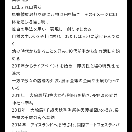
山生まれ山育ち
原始循環思想を軸に万物は円を描き そのイメージは肉
体を通し増幅し続け
独自の手法を用い 表現し 創りはじめる
自然の中、木々や土に触れ わたしは大地に溶け込んでゆ
く
幼少時代から創ることを好み、10代前半から創作活動を始
める
2011年からライブペイントを始め 即興性と場の特異性を
追求
一方で数々の店舗内外装、展示会等の企画や出展も行って
いる
2011年 大絵馬『御柱大祭行列図』を描き、長野県の武井
神社へ奉納
2013年 大絵馬『千歳宮秋季例祭神輿渡御図』を描き、長
野県の千歳の宮へ奉納
2014年 アイスランドへ招待され、国際アートフェスティバ