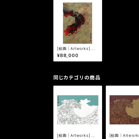
[絵画｜Artworks] 擬
音態画伝 とうとう｜To
¥88,000
utou
同じカテゴリの商品
[絵画｜Artworks] 三
[絵画｜Artwork