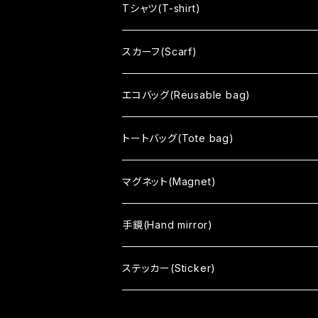
Soso
Tシャツ(T-shirt)
Sharekoube
スカーフ(Scarf)
no mean
エコバッグ(Reusable bag)
まちむすめ
トートバッグ(Tote bag)
tone
black
マグネット(Magnet)
color
white
手鏡(Hand mirror)
vino
まちむすめ
ステッカー(Sticker)
Japanism
tone