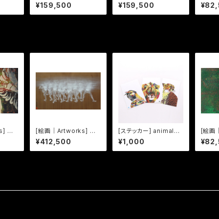
-明日
昔懐景うしろすがた -水
頭遊覧戯画 かたかい
十三応
¥159,500
¥159,500
¥82
無月-
への精
s] しゃ
[絵画｜Artworks] 擬
[ステッカー] animalor
[絵画｜
koub
音態画伝 いんぞ｜Inzo
｜チーター、ライオン、ハ
れこう
¥412,500
¥1,000
¥82
シビロコウ(全3種)
e -05