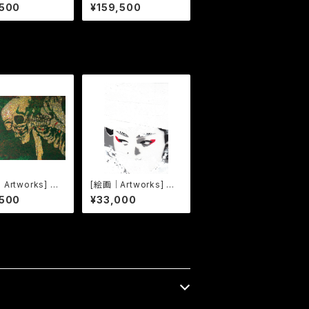
現身波図 -明日
成二十六年 祭る
,500
¥159,500
神- 16
Artworks] しゃ
[絵画｜Artworks] ま
べ Sharekoub
ちむすめ - white02 -
,500
¥33,000
-