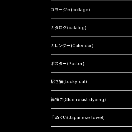
三十三応現身波図 -明日への精神-
コラージュ(collage)
擬音態画伝
カタログ(catalog)
ひとうみ
カレンダー(Calendar)
いはれてみれば
ポスター(Poster)
響 - reverberation -
招き猫(Lucky cat)
間 - HAZAMA -
筒描き(Glue resist dyeing)
circle
手ぬぐい(Japanese towel)