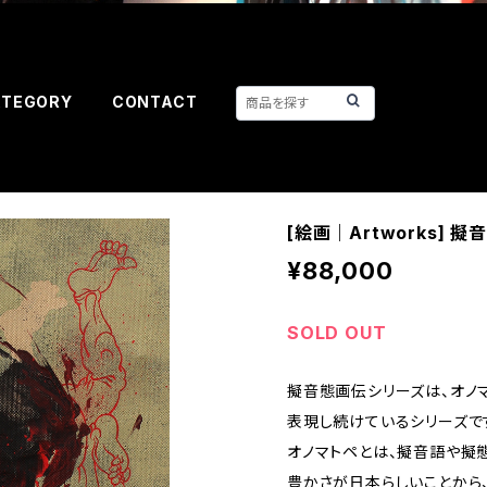
ATEGORY
CONTACT
[絵画｜Artworks] 擬
¥88,000
SOLD OUT
擬音態画伝シリーズは、オノ
表現し続けているシリーズで
オノマトペとは、擬音語や擬
豊かさが日本らしいことから