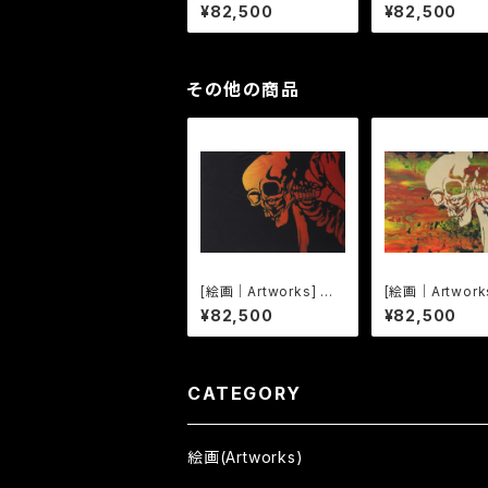
十三応現身波図 -明日
十三応現身波図 
¥82,500
¥82,500
への精神- 11
への精神- 12
その他の商品
[絵画｜Artworks] しゃ
[絵画｜Artwork
れこうべ Sharekoub
れこうべ Share
¥82,500
¥82,500
e -02-
e -04-
CATEGORY
絵画(Artworks)