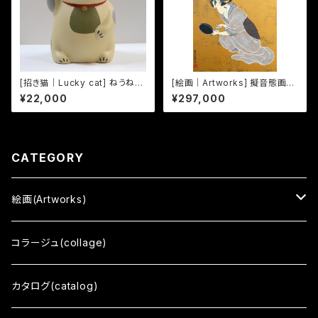
[招き猫｜Lucky cat] ねうねう
[絵画｜Artworks] 擬音態画伝
ねこま -33-
うんすん｜Unsun
¥22,000
¥297,000
CATEGORY
絵画(Artworks)
三十三応現身波図 -明日への精神-
コラージュ(collage)
擬音態画伝
カタログ(catalog)