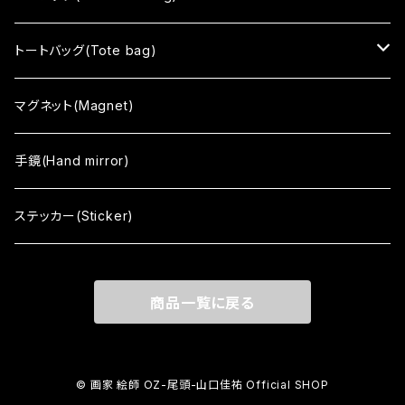
まちむすめ
トートバッグ(Tote bag)
tone
black
マグネット(Magnet)
color
white
手鏡(Hand mirror)
vino
まちむすめ
ステッカー(Sticker)
Japanism
tone
商品一覧に戻る
© 画家 絵師 OZ-尾頭-山口佳祐 Official SHOP