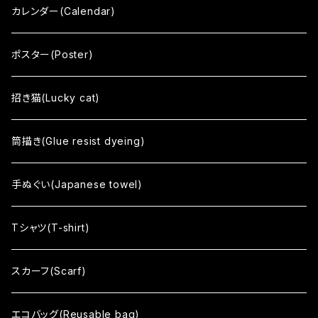
ひとうみ
カレンダー(Calendar)
いはれてみれば
ポスター(Poster)
響 - reverberation -
招き猫(Lucky cat)
間 - HAZAMA -
筒描き(Glue resist dyeing)
circle
手ぬぐい(Japanese towel)
Soso
Tシャツ(T-shirt)
Sharekoube
スカーフ(Scarf)
no mean
エコバッグ(Reusable bag)