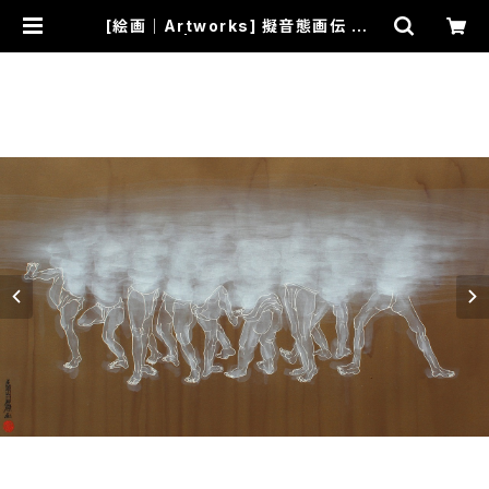
[絵画｜Artworks] 擬音態画伝 いん
ぞ｜Inzo | 画家 絵師 OZ-尾頭-山口
佳祐 Official SHOP