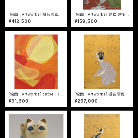
[絵画｜Artworks] 擬音態画伝
[絵画｜Artworks] 見立 越後佐
いんぞ｜Inzo
藤佐平治翁乃図
¥412,500
¥159,500
[絵画｜Artworks] circle | 17
[絵画｜Artworks] 擬音態画伝
-03
ゆたゆた｜Yutayuta
¥61,600
¥297,000