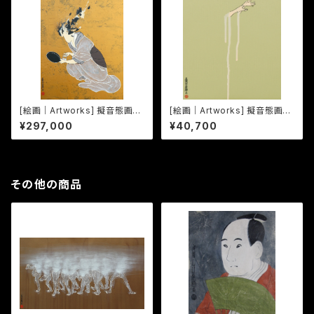
[絵画｜Artworks] 擬音態画伝
[絵画｜Artworks] 擬音態画伝
うんすん｜Unsun
しゃらりしゃらり｜Shararishar
¥297,000
¥40,700
ari
その他の商品