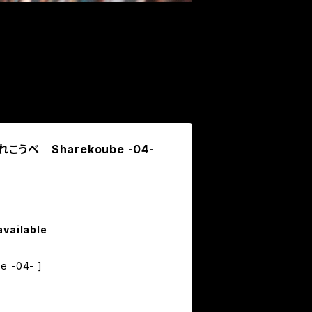
れこうべ Sharekoube -04-
available
 -04- ]