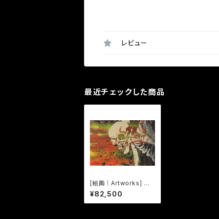
レビュー
最近チェックした商品
[絵画｜Artworks] しゃ
れこうべ Sharekoub
¥82,500
e -04-