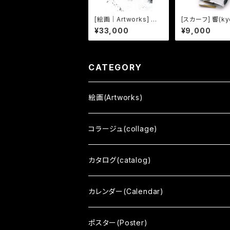
[絵画｜Artworks] ま
[スカーフ] 響(ky
ちむすめ - white02 -
¥33,000
¥9,000
CATEGORY
絵画(Artworks)
三十三応現身波図 -明日への精神-
コラージュ(collage)
擬音態画伝
カタログ(catalog)
ひとうみ
カレンダー(Calendar)
いはれてみれば
ポスター(Poster)