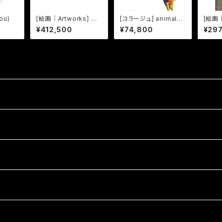
ou)
[絵画｜Artworks] 擬
[コラージュ] animalor
[絵画｜A
音態画伝 いんぞ｜Inzo
| ヘラジカ
音態画
¥412,500
¥74,800
¥29