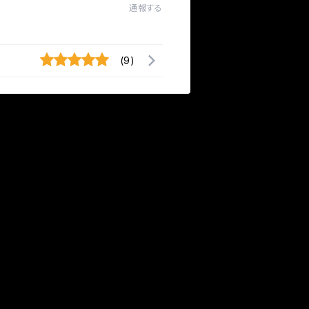
通報する
(9)