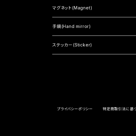
tone
black
マグネット(Magnet)
color
white
手鏡(Hand mirror)
vino
まちむすめ
ステッカー(Sticker)
Japanism
tone
プライバシーポリシー
特定商取引法に基