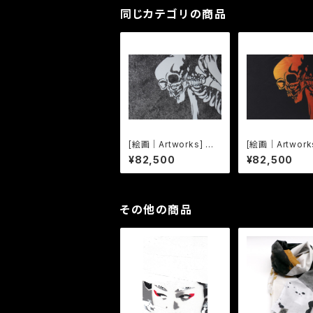
同じカテゴリの商品
[絵画｜Artworks] しゃ
[絵画｜Artwork
れこうべ Sharekoub
れこうべ Share
¥82,500
¥82,500
e -01-
e -02-
その他の商品