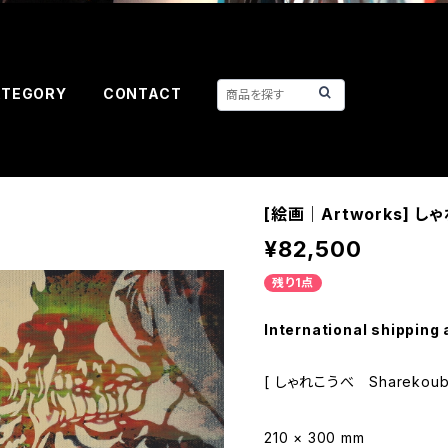
ATEGORY
CONTACT
[絵画｜Artworks] しゃ
¥82,500
残り1点
International shipping 
[ しゃれこうべ Sharekoube
210 × 300 mm