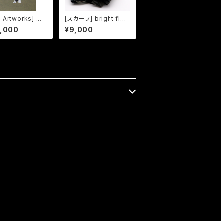
rtworks] 擬
[スカーフ] bright flow
伝 きか｜Kika
er
7,000
¥9,000