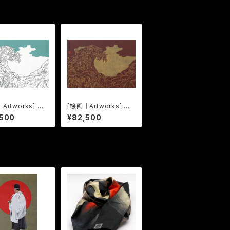
Artworks] 三
[絵画｜Artworks] 三
現身波図 -明日
十三応現身波図 -明日
,500
¥82,500
- 11
への精神- 12