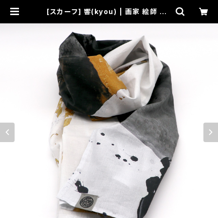
[スカーフ] 響(kyou) | 画家 絵師 OZ
-尾頭-山口佳祐 Official SHOP