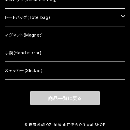
まちむすめ
トートバッグ(Tote bag)
tone
black
マグネット(Magnet)
color
white
手鏡(Hand mirror)
vino
まちむすめ
ステッカー(Sticker)
Japanism
tone
商品一覧に戻る
© 画家 絵師 OZ-尾頭-山口佳祐 Official SHOP