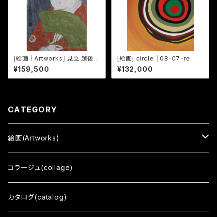
[絵画｜Artworks] 見立 越後佐
[絵画] circle | 08-07-re
藤佐平治翁乃図
¥159,500
¥132,000
CATEGORY
絵画(Artworks)
三十三応現身波図 -明日への精神-
コラージュ(collage)
擬音態画伝
カタログ(catalog)