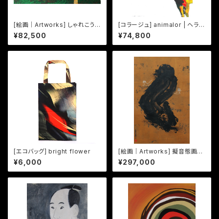
[絵画｜Artworks] しゃれこう
[コラージュ] animalor | ヘラジ
べ Sharekoube -05-
カ
¥82,500
¥74,800
[エコバッグ] bright flower
[絵画｜Artworks] 擬音態画伝
うならうなら｜Unaraunara
¥6,000
¥297,000